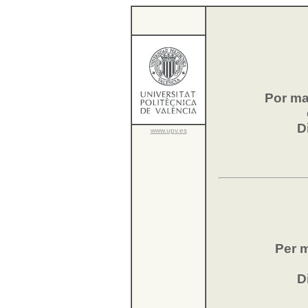
Por ma
D
www.upv.es
Per m
D