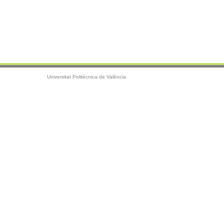
Universitat Politècnica de València