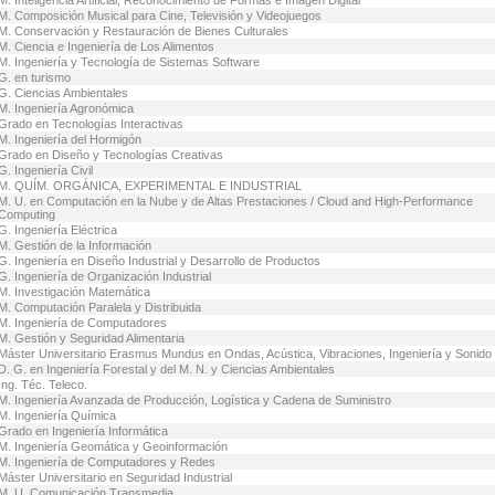
M. Inteligencia Artificial, Reconocimiento de Formas e Imagen Digital
M. Composición Musical para Cine, Televisión y Videojuegos
M. Conservación y Restauración de Bienes Culturales
M. Ciencia e Ingeniería de Los Alimentos
M. Ingeniería y Tecnología de Sistemas Software
G. en turismo
G. Ciencias Ambientales
M. Ingeniería Agronómica
Grado en Tecnologías Interactivas
M. Ingeniería del Hormigón
Grado en Diseño y Tecnologías Creativas
G. Ingeniería Civil
M. QUÍM. ORGÁNICA, EXPERIMENTAL E INDUSTRIAL
M. U. en Computación en la Nube y de Altas Prestaciones / Cloud and High-Performance
Computing
G. Ingeniería Eléctrica
M. Gestión de la Información
G. Ingeniería en Diseño Industrial y Desarrollo de Productos
G. Ingeniería de Organización Industrial
M. Investigación Matemática
M. Computación Paralela y Distribuida
M. Ingeniería de Computadores
M. Gestión y Seguridad Alimentaria
Máster Universitario Erasmus Mundus en Ondas, Acústica, Vibraciones, Ingeniería y Sonido
D. G. en Ingeniería Forestal y del M. N. y Ciencias Ambientales
Ing. Téc. Teleco.
M. Ingeniería Avanzada de Producción, Logística y Cadena de Suministro
M. Ingeniería Química
Grado en Ingeniería Informática
M. Ingeniería Geomática y Geoinformación
M. Ingeniería de Computadores y Redes
Máster Universitario en Seguridad Industrial
M. U. Comunicación Transmedia