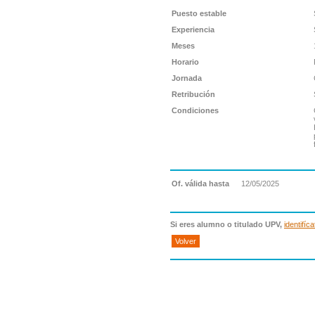
Puesto estable
Experiencia
Meses
Horario
Jornada
Retribución
Condiciones
Of. válida hasta
12/05/2025
Si eres alumno o titulado UPV,
identifíca
Volver