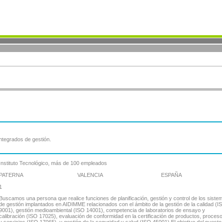
tegrados de gestión.
Instituto Tecnológico, más de 100 empleados
PATERNA
VALENCIA
ESPAÑA
1
Buscamos una persona que realice funciones de planificación, gestión y control de los siste
de gestión implantados en AIDIMME relacionados con el ámbito de la gestión de la calidad (I
9001), gestión medioambiental (ISO 14001), competencia de laboratorios de ensayo y
calibración (ISO 17025), evaluación de conformidad en la certificación de productos, proces