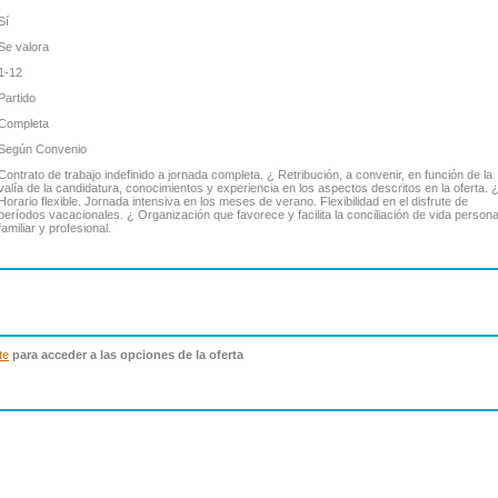
Sí
Se valora
1-12
Partido
Completa
Según Convenio
Contrato de trabajo indefinido a jornada completa. ¿ Retribución, a convenir, en función de la
valía de la candidatura, conocimientos y experiencia en los aspectos descritos en la oferta. 
Horario flexible. Jornada intensiva en los meses de verano. Flexibilidad en el disfrute de
períodos vacacionales. ¿ Organización que favorece y facilita la conciliación de vida persona
familiar y profesional.
te
para acceder a las opciones de la oferta