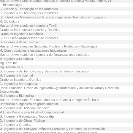
Máster Universitario Erasmus Mundus en Mejora Genética Vegetal - emPLANT +
L. Biotecnología
G. Ciencia y Tecnología de los Alimentos
G. Ingeniería en Tecnologías Industriales
DT. Grado en Matemáticas y Grado en Ingeniería Geomática y Topografía
M. Citricultura
Máster Universitario en Ingeniería Textil
Grado en Informática Industrial y Robótica
Grado en Ingeniería Mecánica
G. en Diseño Arquitectónico de Interiores
G. Ingeniería de la Energía
Máster Universitario en Seguridad Nuclear y Protección Radiológica
M. Construcciones e Instalaciones Industriales
Máster Universitario en Ingeniería de Organización y Logística
M. Ingeniería Mecánica
Ing. Téc. Inf.
Ing. Aeronáutico
G. Ingeniería de Tecnologías y Servicios de Telecomunicación
M. Ingeniería Ambiental
Grado en Ingeniería Química
G. Ingeniería Aeroespacial
Doble Titulación. Grado en Ingeniería Agroalimentaria y del Medio Rural y Grado en
Biotecnología
M. Ingeniería Biomédica
Máster Universitario Erasmus Mundus en Ciencia en Ingeniería Textil
Licenciado o Ingeniero de grado superior
M. Ingeniería de Telecomunicación
M.U. en Mecánica de Fluidos Computacional
G. Ingeniería Geomática y Topografía
G. Ingeniería de Obras Públicas
G. Ingeniería Química
M. Ingeniería del Software, Métodos Formales y Sistemas de Información