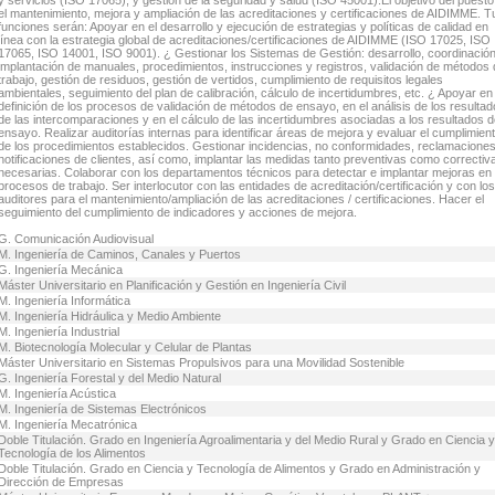
y servicios (ISO 17065), y gestión de la seguridad y salud (ISO 45001).El objetivo del puesto
el mantenimiento, mejora y ampliación de las acreditaciones y certificaciones de AIDIMME. T
funciones serán: Apoyar en el desarrollo y ejecución de estrategias y políticas de calidad en
línea con la estrategia global de acreditaciones/certificaciones de AIDIMME (ISO 17025, ISO
17065, ISO 14001, ISO 9001). ¿ Gestionar los Sistemas de Gestión: desarrollo, coordinación
implantación de manuales, procedimientos, instrucciones y registros, validación de métodos
trabajo, gestión de residuos, gestión de vertidos, cumplimiento de requisitos legales
ambientales, seguimiento del plan de calibración, cálculo de incertidumbres, etc. ¿ Apoyar en 
definición de los procesos de validación de métodos de ensayo, en el análisis de los resulta
de las intercomparaciones y en el cálculo de las incertidumbres asociadas a los resultados 
ensayo. Realizar auditorías internas para identificar áreas de mejora y evaluar el cumplimien
de los procedimientos establecidos. Gestionar incidencias, no conformidades, reclamaciones
notificaciones de clientes, así como, implantar las medidas tanto preventivas como correctiv
necesarias. Colaborar con los departamentos técnicos para detectar e implantar mejoras en 
procesos de trabajo. Ser interlocutor con las entidades de acreditación/certificación y con los
auditores para el mantenimiento/ampliación de las acreditaciones / certificaciones. Hacer el
seguimiento del cumplimiento de indicadores y acciones de mejora.
G. Comunicación Audiovisual
M. Ingeniería de Caminos, Canales y Puertos
G. Ingeniería Mecánica
Máster Universitario en Planificación y Gestión en Ingeniería Civil
M. Ingeniería Informática
M. Ingeniería Hidráulica y Medio Ambiente
M. Ingeniería Industrial
M. Biotecnología Molecular y Celular de Plantas
Máster Universitario en Sistemas Propulsivos para una Movilidad Sostenible
G. Ingeniería Forestal y del Medio Natural
M. Ingeniería Acústica
M. Ingeniería de Sistemas Electrónicos
M. Ingeniería Mecatrónica
Doble Titulación. Grado en Ingeniería Agroalimentaria y del Medio Rural y Grado en Ciencia y
Tecnología de los Alimentos
Doble Titulación. Grado en Ciencia y Tecnología de Alimentos y Grado en Administración y
Dirección de Empresas