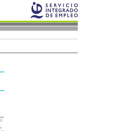
mas
SO
os