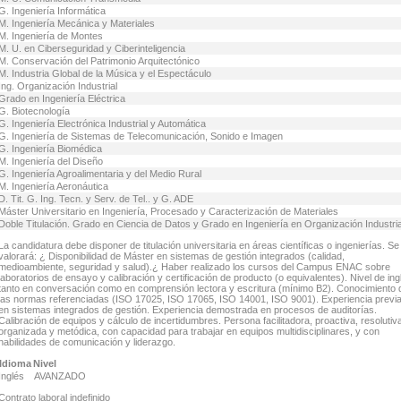
G. Ingeniería Informática
M. Ingeniería Mecánica y Materiales
M. Ingeniería de Montes
M. U. en Ciberseguridad y Ciberinteligencia
M. Conservación del Patrimonio Arquitectónico
M. Industria Global de la Música y el Espectáculo
Ing. Organización Industrial
Grado en Ingeniería Eléctrica
G. Biotecnología
G. Ingeniería Electrónica Industrial y Automática
G. Ingeniería de Sistemas de Telecomunicación, Sonido e Imagen
G. Ingeniería Biomédica
M. Ingeniería del Diseño
G. Ingeniería Agroalimentaria y del Medio Rural
M. Ingeniería Aeronáutica
D. Tit. G. Ing. Tecn. y Serv. de Tel.. y G. ADE
Máster Universitario en Ingeniería, Procesado y Caracterización de Materiales
Doble Titulación. Grado en Ciencia de Datos y Grado en Ingeniería en Organización Industria
La candidatura debe disponer de titulación universitaria en áreas científicas o ingenierías. Se
valorará: ¿ Disponibilidad de Máster en sistemas de gestión integrados (calidad,
medioambiente, seguridad y salud).¿ Haber realizado los cursos del Campus ENAC sobre
laboratorios de ensayo y calibración y certificación de producto (o equivalentes). Nivel de ing
tanto en conversación como en comprensión lectora y escritura (mínimo B2). Conocimiento 
las normas referenciadas (ISO 17025, ISO 17065, ISO 14001, ISO 9001). Experiencia previ
en sistemas integrados de gestión. Experiencia demostrada en procesos de auditorías.
Calibración de equipos y cálculo de incertidumbres. Persona facilitadora, proactiva, resolutiv
organizada y metódica, con capacidad para trabajar en equipos multidisciplinares, y con
habilidades de comunicación y liderazgo.
Idioma
Nivel
Inglés
AVANZADO
Contrato laboral indefinido