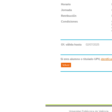
Horario
Jornada
Retribución
Condiciones
Of. válida hasta
02/07/2025
Si eres alumno o titulado UPV,
identifíca
Volver
Universitat Politècnica de València