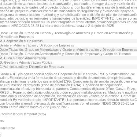
negocios; ¿ gestionar potenciales acuerdos de colaboración con entidades comprometidas 
el desarrollo de acciones locales de reactivación , economíca, recoger datos y medición del
impacto de las actividades del proyecto; colaborar con las diferentes áreas de la entidad en e
diseño del proyecto, establecimiento de indicadores de seguimiento y evaluación; apoyar al
programa de comunicación, marketing y sensibilización en el diseño del plan de comunicació
asociado. participar en reuniones y formaciones de la entidad. IMPORTANTE : Las personas
interesadas deberán remitir su CV con fotografía al email: ofertas.cdvalencia@caritas.es con
asunto: NEGOCIOS 25-25 La oferta estará abierta hasta el 2 de julio de 2025
Doble Titulación. Grado en Ciencia y Tecnología de Alimentos y Grado en Administración y
Dirección de Empresas
M. Cooperación al Desarrollo
Grado en Administración y Dirección de Empresas
Doble Titulación. Grado en Matemáticas y Grado en Administración y Dirección de Empresa
Doble Titulación. Grado en Administración y Dirección de Empresas y Grado en Turismo
M. U. en Gestión Administrativa
G. Gestión y Administración Pública
G. Administración y Dirección de Empresas
Grado ADE. y/o con especialización en Cooperación al Desarrollo. RSC y Sostenibilidad, se
valora Experiencia en la formulación de proyectos o diseño de acciones de triple impacto,
alianza sistémicas y criterios sostenibilidad ESG. Conocimiento del ámbito geográfico en el q
se circunscribe el proyecto (zona de afectación DANA). Capacidad de negociación,
comunicación efectiva y búsqueda de partners Competencias digitales: 0ffice, Canva, Prize,
RRSS ... Fomento del trabajo colaborativo con equipos multidisciplinares. Madurez y equilibri
emocional y capacidad de adaptación. Identificación con los valores de la entidad. Carnet de
conducir By vehículo propio. IMPORTANTE : Las personas interesadas deberán remitir su 
con fotografía al email: ofertas.cdvalencia@caritas.es con el asunto: NEGOCIOS 25-25 La
oferta estará abierta hasta el 2 de julio de 2025
Contrato laboral temporal (otro)
No
Indiferente
0