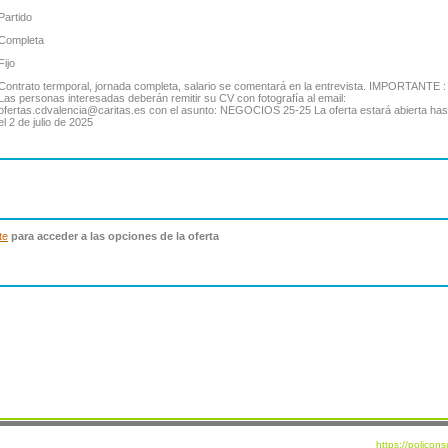
Partido
Completa
Fijo
Contrato termporal, jornada completa, salario se comentará en la entrevista. IMPORTANTE :
Las personas interesadas deberán remitir su CV con fotografía al email:
ofertas.cdvalencia@caritas.es con el asunto: NEGOCIOS 25-25 La oferta estará abierta has
el 2 de julio de 2025
te
para acceder a las opciones de la oferta
https://policon