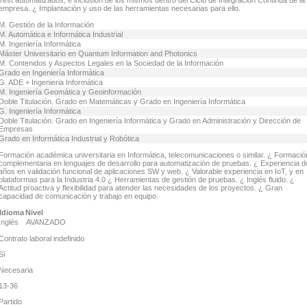
Test automatizados, e inclusión de los mismos dentro del Ciclo de Integración Continua de la
empresa. ¿ Implantación y uso de las herramientas necesarias para ello.
M. Gestión de la Información
M. Automática e Informática Industrial
M. Ingeniería Informática
Máster Universitario en Quantum Information and Photonics
M. Contenidos y Aspectos Legales en la Sociedad de la Información
Grado en Ingeniería Informática
G. ADE + Ingenieria Informática
M. Ingeniería Geomática y Geoinformación
Doble Titulación. Grado en Matemáticas y Grado en Ingeniería Informática
G. Ingeniería Informática
Doble Titulación. Grado en Ingeniería Informática y Grado en Administración y Dirección de
Empresas
Grado en Informática Industrial y Robótica
Formación académica universitaria en Informática, telecomunicaciones o similar. ¿ Formació
complementaria en lenguajes de desarrollo para automatización de pruebas. ¿ Experiencia d
años en validación funcional de aplicaciones SW y web. ¿ Valorable experiencia en IoT, y en
plataformas para la Industria 4.0 ¿ Herramientas de gestión de pruebas. ¿ Inglés fluido. ¿
Actitud proactiva y flexibilidad para atender las necesidades de los proyectos. ¿ Gran
capacidad de comunicación y trabajo en equipo.
Idioma
Nivel
Inglés
AVANZADO
Contrato laboral indefinido
Sí
Necesaria
13-36
Partido