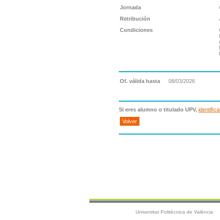
Jornada
Retribución
Condiciones
Of. válida hasta
08/03/2026
Si eres alumno o titulado UPV,
identifíca
Volver
Universitat Politècnica de València