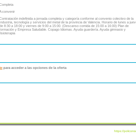
Completa
A convenir
Contratación indefinida a jornada completa y categoría conforme al convenio colectivo de la
Industria, tecnología y servicios del metal de la provincia de Valencia. Horario de lunes a jue
de 8:30 a 18:00 y viernes de 9:00 a 15:00. (Descanso comida de 15:00 a 16:00) Plan de
formación y Empresa Saludable. Copago Idiomas. Ayuda guardería. Ayuda gimnasio y
fisioterapia
te
para acceder a las opciones de la oferta
https://policon