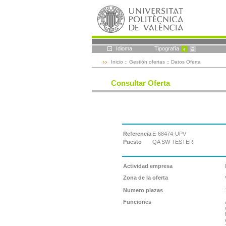
Idioma
Tipografía
Inicio
::
Gestión ofertas
:: Datos Oferta
Consultar Oferta
Referencia
E-68474-UPV
Puesto
QA SW TESTER
Actividad empresa
Zona de la oferta
Numero plazas
Funciones