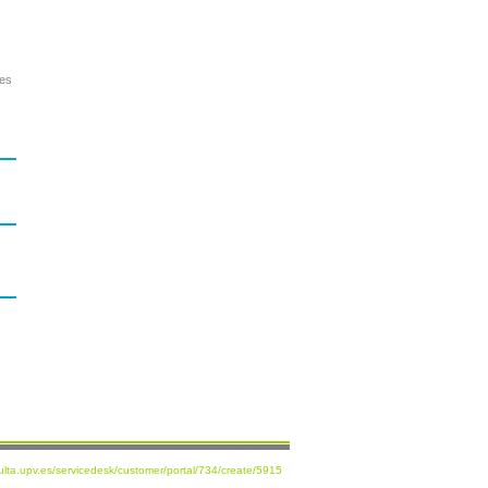
ves
sulta.upv.es/servicedesk/customer/portal/734/create/5915