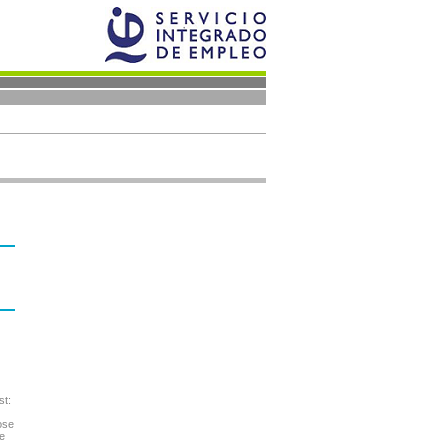
st:
ose
e