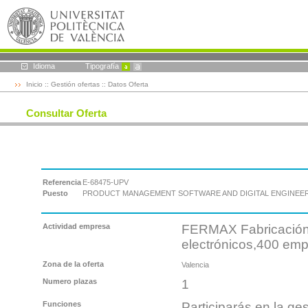
Idioma
Tipografía
Inicio
::
Gestión ofertas
:: Datos Oferta
Consultar Oferta
Referencia
E-68475-UPV
Puesto
PRODUCT MANAGEMENT SOFTWARE AND DIGITAL ENGINEE
Actividad empresa
FERMAX Fabricación 
electrónicos,400 em
Zona de la oferta
Valencia
Numero plazas
1
Funciones
Participarás en la ges