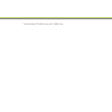
Universitat Politècnica de València