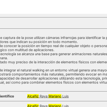
 captura de la pose utilizan cámaras infrarrojas para identificar l
dores que indican su posición en todo momento.
 de conocer la posición en tiempo real de cualquier objeto o pers
gico con multitud de aplicaciones.
ecnología se alcanza una base para generar animaciones naturales y
mana.
tado muy preciso de la interacción de elementos físicos con elemen
de integrar el natural walking en un entorno virtual genera una may
ostrará comportamientos más naturales, permitiendo evocar en may
 capacidad de desarrollar aplicaciones utilizando esta tecnología, p
tual, así como para combinar elementos físicos con elementos virtual
ientífico
Alcañiz
Raya
Mariano
Luis
Alcañiz
Raya
Mariano
Luis