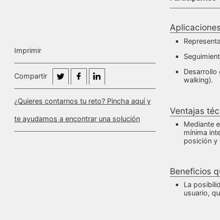
Aplicacione
Representa
Imprimir
Seguimiento
Desarrollo
Compartir
walking).
¿Quieres contarnos tu reto? Pincha aquí y
Ventajas téc
te ayudamos a encontrar una solución
Mediante e
mínima int
posición y 
Beneficios q
La posibili
usuario, q