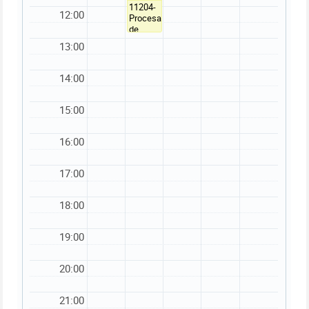
11204-
12:00
Procesado
de
alimentos
13:00
I /
ORTOLA
ORTOLA,
14:00
Mª
DOLORES
/
15:00
V.3H.1.018-
AULA
3H.1.12
16:00
(168) /
TA-
17:00
CAL3A
18:00
19:00
20:00
21:00