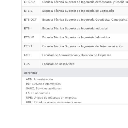
ETSIADI
Escuela Técnica Superior de Ingeniería Aeroespacial y Diseño In
ETSIE
Escuela Técnica Superior de Ingeniería de Edificación
ETSIGCT
Escuela Técnica Superior de Ingeniería Geodésica, Cartográfica
ETSII
Escuela Técnica Superior de Ingeniería Industrial
ETSINF
Escuela Técnica Superior de Ingeniería Informática
ETSIT
Escuela Técnica Superior de Ingeniería de Telecomunicación
FADE
Facultad de Administración y Dirección de Empresas
FBA
Facultad de Bellas Artes
Acrónimo
ADM:
Administración
INF:
Servicios informáticos
SAUX:
Servicios auxiliares
LAB:
Laboratorios
UPE:
Unidad de prácticas en empresa
URI:
Unidad de relaciones internacionales