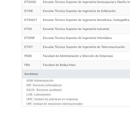
ETSIADI
Escuela Técnica Superior de Ingeniería Aeroespacial y Diseño In
ETSIE
Escuela Técnica Superior de Ingeniería de Edificación
ETSIGCT
Escuela Técnica Superior de Ingeniería Geodésica, Cartográfica
ETSII
Escuela Técnica Superior de Ingeniería Industrial
ETSINF
Escuela Técnica Superior de Ingeniería Informática
ETSIT
Escuela Técnica Superior de Ingeniería de Telecomunicación
FADE
Facultad de Administración y Dirección de Empresas
FBA
Facultad de Bellas Artes
Acrónimo
ADM:
Administración
INF:
Servicios informáticos
SAUX:
Servicios auxiliares
LAB:
Laboratorios
UPE:
Unidad de prácticas en empresa
URI:
Unidad de relaciones internacionales