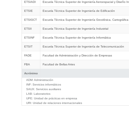
ETSIADI
Escuela Técnica Superior de Ingeniería Aeroespacial y Diseño In
ETSIE
Escuela Técnica Superior de Ingeniería de Edificación
ETSIGCT
Escuela Técnica Superior de Ingeniería Geodésica, Cartográfica
ETSII
Escuela Técnica Superior de Ingeniería Industrial
ETSINF
Escuela Técnica Superior de Ingeniería Informática
ETSIT
Escuela Técnica Superior de Ingeniería de Telecomunicación
FADE
Facultad de Administración y Dirección de Empresas
FBA
Facultad de Bellas Artes
Acrónimo
ADM:
Administración
INF:
Servicios informáticos
SAUX:
Servicios auxiliares
LAB:
Laboratorios
UPE:
Unidad de prácticas en empresa
URI:
Unidad de relaciones internacionales