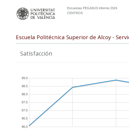
Encuestas PEGASUS Informe 2024
CENTROS
Escuela Politécnica Superior de Alcoy - Serv
Satisfacción
99.0
98.5
98.0
97.5
97.0
96.5
96.0