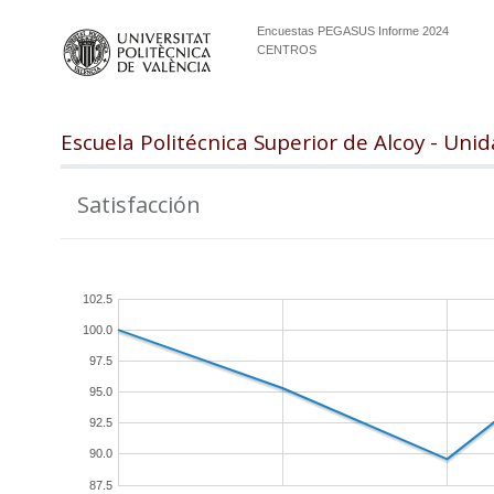
Encuestas PEGASUS Informe 2024
CENTROS
Escuela Politécnica Superior de Alcoy - Un
Satisfacción
102.5
100.0
97.5
95.0
92.5
90.0
87.5