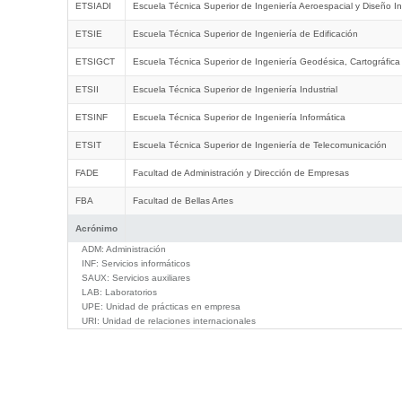
ETSIADI
Escuela Técnica Superior de Ingeniería Aeroespacial y Diseño In
ETSIE
Escuela Técnica Superior de Ingeniería de Edificación
ETSIGCT
Escuela Técnica Superior de Ingeniería Geodésica, Cartográfica
ETSII
Escuela Técnica Superior de Ingeniería Industrial
ETSINF
Escuela Técnica Superior de Ingeniería Informática
ETSIT
Escuela Técnica Superior de Ingeniería de Telecomunicación
FADE
Facultad de Administración y Dirección de Empresas
FBA
Facultad de Bellas Artes
Acrónimo
ADM:
Administración
INF:
Servicios informáticos
SAUX:
Servicios auxiliares
LAB:
Laboratorios
UPE:
Unidad de prácticas en empresa
URI:
Unidad de relaciones internacionales