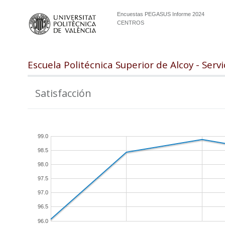
Encuestas PEGASUS Informe 2024
CENTROS
Escuela Politécnica Superior de Alcoy - Serv
Satisfacción
99.0
98.5
98.0
97.5
97.0
96.5
96.0