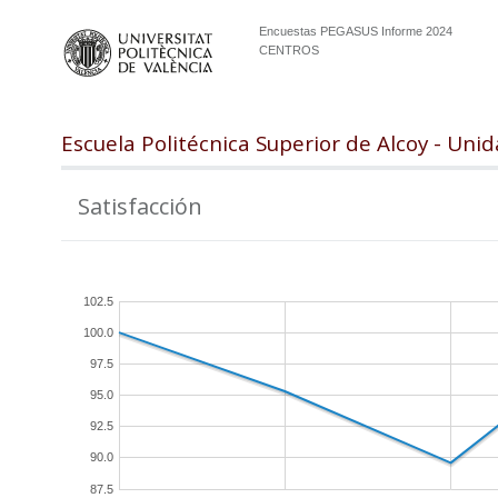
Encuestas PEGASUS Informe 2024
CENTROS
Escuela Politécnica Superior de Alcoy - Un
Satisfacción
102.5
100.0
97.5
95.0
92.5
90.0
87.5