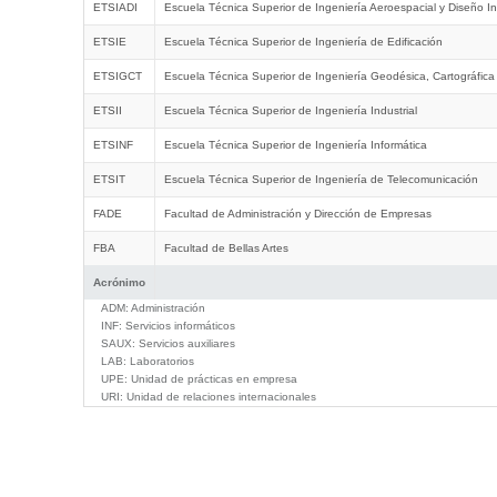
ETSIADI
Escuela Técnica Superior de Ingeniería Aeroespacial y Diseño In
ETSIE
Escuela Técnica Superior de Ingeniería de Edificación
ETSIGCT
Escuela Técnica Superior de Ingeniería Geodésica, Cartográfica
ETSII
Escuela Técnica Superior de Ingeniería Industrial
ETSINF
Escuela Técnica Superior de Ingeniería Informática
ETSIT
Escuela Técnica Superior de Ingeniería de Telecomunicación
FADE
Facultad de Administración y Dirección de Empresas
FBA
Facultad de Bellas Artes
Acrónimo
ADM:
Administración
INF:
Servicios informáticos
SAUX:
Servicios auxiliares
LAB:
Laboratorios
UPE:
Unidad de prácticas en empresa
URI:
Unidad de relaciones internacionales