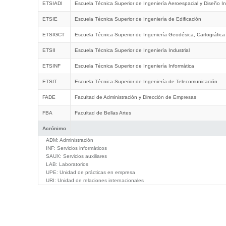
ETSIADI
Escuela Técnica Superior de Ingeniería Aeroespacial y Diseño In
ETSIE
Escuela Técnica Superior de Ingeniería de Edificación
ETSIGCT
Escuela Técnica Superior de Ingeniería Geodésica, Cartográfica
ETSII
Escuela Técnica Superior de Ingeniería Industrial
ETSINF
Escuela Técnica Superior de Ingeniería Informática
ETSIT
Escuela Técnica Superior de Ingeniería de Telecomunicación
FADE
Facultad de Administración y Dirección de Empresas
FBA
Facultad de Bellas Artes
Acrónimo
ADM:
Administración
INF:
Servicios informáticos
SAUX:
Servicios auxiliares
LAB:
Laboratorios
UPE:
Unidad de prácticas en empresa
URI:
Unidad de relaciones internacionales