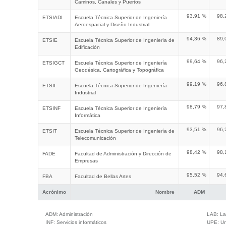
Caminos, Canales y Puertos
93,91 %
98,
ETSIADI
Escuela Técnica Superior de Ingeniería
Aeroespacial y Diseño Industrial
94,36 %
89,
ETSIE
Escuela Técnica Superior de Ingeniería de
Edificación
99,64 %
96,
ETSIGCT
Escuela Técnica Superior de Ingeniería
Geodésica, Cartográfica y Topográfica
99,19 %
96,
ETSII
Escuela Técnica Superior de Ingeniería
Industrial
98,79 %
97,
ETSINF
Escuela Técnica Superior de Ingeniería
Informática
93,51 %
96,
ETSIT
Escuela Técnica Superior de Ingeniería de
Telecomunicación
98,42 %
98,
FADE
Facultad de Administración y Dirección de
Empresas
95,52 %
94,
FBA
Facultad de Bellas Artes
Acrónimo
Nombre
ADM
ADM:
Administración
LAB:
La
INF:
Servicios informáticos
UPE:
Un