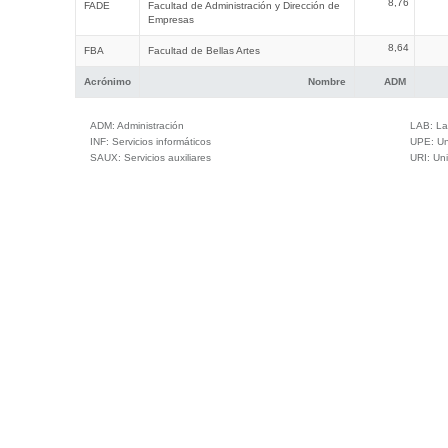
8,76
FADE
Facultad de Administración y Dirección de
Empresas
8,64
FBA
Facultad de Bellas Artes
Acrónimo
Nombre
ADM
ADM:
Administración
LAB:
La
INF:
Servicios informáticos
UPE:
Un
SAUX:
Servicios auxiliares
URI:
Uni