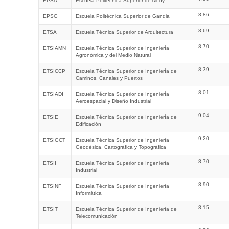
EPSA
Escuela Politécnica Superior de Alcoy
8,86
EPSG
Escuela Politécnica Superior de Gandia
8,69
ETSA
Escuela Técnica Superior de Arquitectura
8,70
ETSIAMN
Escuela Técnica Superior de Ingeniería
Agronómica y del Medio Natural
8,39
ETSICCP
Escuela Técnica Superior de Ingeniería de
Caminos, Canales y Puertos
8,01
ETSIADI
Escuela Técnica Superior de Ingeniería
Aeroespacial y Diseño Industrial
9,04
ETSIE
Escuela Técnica Superior de Ingeniería de
Edificación
9,20
ETSIGCT
Escuela Técnica Superior de Ingeniería
Geodésica, Cartográfica y Topográfica
8,70
ETSII
Escuela Técnica Superior de Ingeniería
Industrial
8,90
ETSINF
Escuela Técnica Superior de Ingeniería
Informática
8,15
ETSIT
Escuela Técnica Superior de Ingeniería de
Telecomunicación