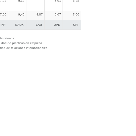
7,92
9,19
6,01
8,28
7,60
9,45
8,87
6,07
7,66
INF
SAUX
LAB
UPE
URI
boratorios
idad de prácticas en empresa
dad de relaciones internacionales