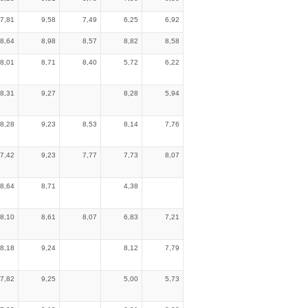
7,81
9,58
7,49
6,25
6,92
8,64
8,98
8,57
8,82
8,58
8,01
8,71
8,40
5,72
6,22
8,31
9,27
8,28
5,94
8,28
9,23
8,53
8,14
7,76
7,42
9,23
7,77
7,73
8,07
8,64
8,71
4,38
8,10
8,61
8,07
6,83
7,21
8,18
9,24
8,12
7,79
7,82
9,25
5,00
5,73