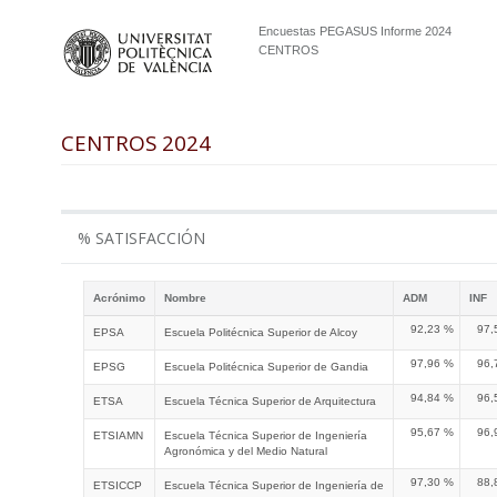
Encuestas PEGASUS Informe 2024
CENTROS
CENTROS 2024
% SATISFACCIÓN
Acrónimo
Nombre
ADM
INF
92,23 %
97,
EPSA
Escuela Politécnica Superior de Alcoy
97,96 %
96,
EPSG
Escuela Politécnica Superior de Gandia
94,84 %
96,
ETSA
Escuela Técnica Superior de Arquitectura
95,67 %
96,
ETSIAMN
Escuela Técnica Superior de Ingeniería
Agronómica y del Medio Natural
97,30 %
88,
ETSICCP
Escuela Técnica Superior de Ingeniería de