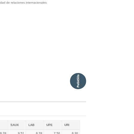
dad de relaciones internacionales
SAUX
LAB
UPE
URI
8,28
9,51
8,78
7,50
8,30