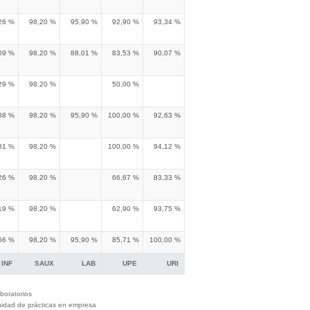
26 %
98,20 %
95,90 %
92,90 %
93,34 %
09 %
98,20 %
88,01 %
83,53 %
90,07 %
29 %
98,20 %
50,00 %
88 %
98,20 %
95,90 %
100,00 %
92,63 %
81 %
98,20 %
100,00 %
94,12 %
26 %
98,20 %
66,67 %
83,33 %
19 %
98,20 %
62,90 %
93,75 %
66 %
98,20 %
95,90 %
85,71 %
100,00 %
INF
SAUX
LAB
UPE
URI
boratorios
idad de prácticas en empresa