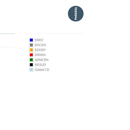
EREC
EDCEN
EDDEP
DIRINS
ADMCEN
105.00
RESUD
Global CD
100.00
95.00
90.00
85.00
4