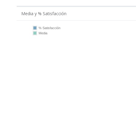
Media y % Satisfacción
% Satisfacción
Media
100
75
50
25
0
2019
2021
2022