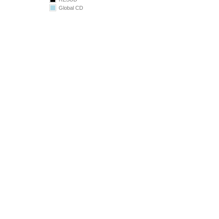
Global CD
9.00
8.50
8.00
7.50
7.00
6.50
024