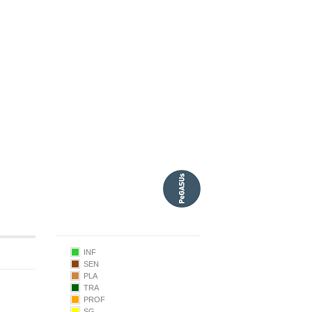
INF
SEN
PLA
TRA
PROF
9.50
SG