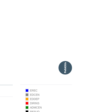
EREC
EDCEN
EDDEP
DIRINS
ADMCEN
9.50
RESUD