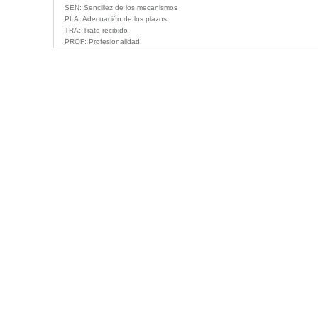
SEN:
Sencillez de los mecanismos
PLA:
Adecuación de los plazos
TRA:
Trato recibido
PROF:
Profesionalidad