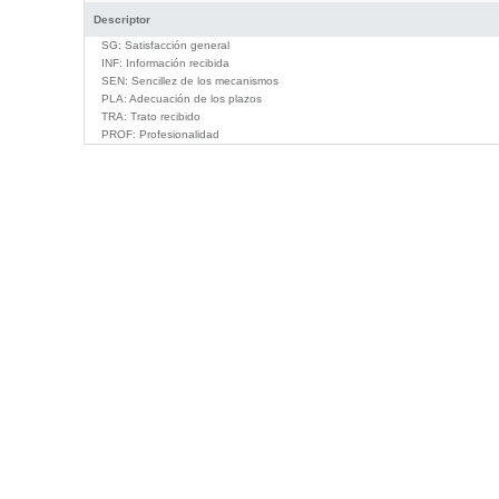
Descriptor
SG:
Satisfacción general
INF:
Información recibida
SEN:
Sencillez de los mecanismos
PLA:
Adecuación de los plazos
TRA:
Trato recibido
PROF:
Profesionalidad