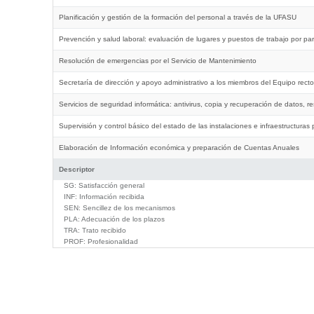
Planificación y gestión de la formación del personal a través de la UFASU
Prevención y salud laboral: evaluación de lugares y puestos de trabajo por pa
Resolución de emergencias por el Servicio de Mantenimiento
Secretaría de dirección y apoyo administrativo a los miembros del Equipo rect
Servicios de seguridad informática: antivirus, copia y recuperación de datos, r
Supervisión y control básico del estado de las instalaciones e infraestructuras 
Elaboración de Información económica y preparación de Cuentas Anuales
Descriptor
SG:
Satisfacción general
INF:
Información recibida
SEN:
Sencillez de los mecanismos
PLA:
Adecuación de los plazos
TRA:
Trato recibido
PROF:
Profesionalidad