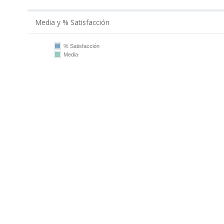
Media y % Satisfacción
% Satisfacción
Media
100
75
50
25
0
2019
2021
2022