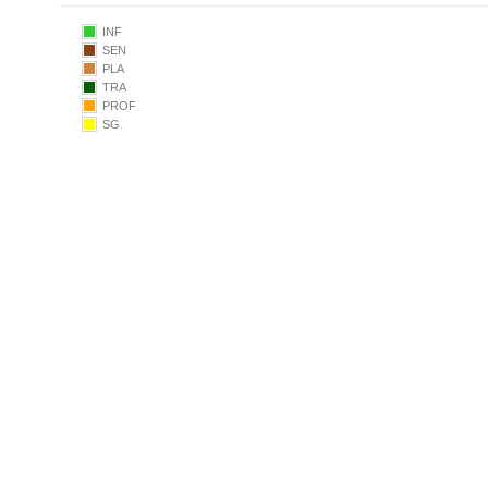
INF
SEN
PLA
TRA
PROF
SG