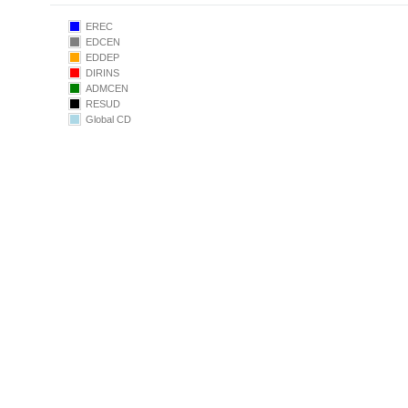
EREC
EDCEN
EDDEP
DIRINS
ADMCEN
RESUD
Global CD