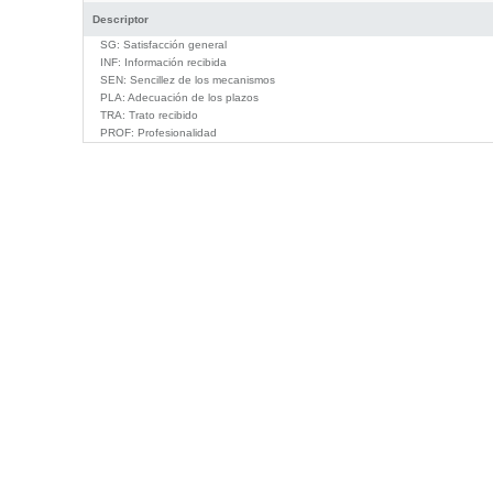
Descriptor
SG:
Satisfacción general
INF:
Información recibida
SEN:
Sencillez de los mecanismos
PLA:
Adecuación de los plazos
TRA:
Trato recibido
PROF:
Profesionalidad