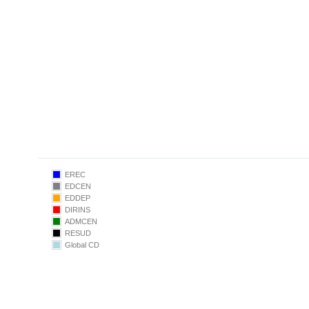
2019
2021
2022
EREC
EDCEN
EDDEP
DIRINS
ADMCEN
RESUD
Global CD