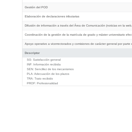
Gestión del POD
Elaboración de declaraciones tributarias
Difusión de información a través del Área de Comunicación (noticias en la web,
Coordinación de la gestión de la matrícula de grado y máster universitario efe
Apoyo operativo a vicerrectorados y comisiones de carácter general por parte
Descriptor
SG:
Satisfacción general
INF:
Información recibida
SEN:
Sencillez de los mecanismos
PLA:
Adecuación de los plazos
TRA:
Trato recibido
PROF:
Profesionalidad