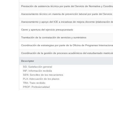
Prestación de asistencia técnica por parte del Servicio de Normativa y Coordin
Asesoramiento técnico en materia de prevención laboral por parte del Servici
Asesoramiento y apoyo del ICE a iniciativas de mejora docente (elaboración de
Cierre y apertura del ejercicio presupuestario
Tramitación de la contratación de servicios y suministros
Coordinación de estrategias por parte de la Oficina de Programas Internaciona
Coordinación de la gestión de procesos académicos del estudiantado matricul
Descriptor
SG:
Satisfacción general
INF:
Información recibida
SEN:
Sencillez de los mecanismos
PLA:
Adecuación de los plazos
TRA:
Trato recibido
PROF:
Profesionalidad