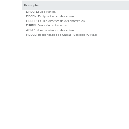
Descriptor
EREC:
Equipo rectoral
EDCEN:
Equipo directivo de centros
EDDEP:
Equipo directivo de departamentos
DIRINS:
Dirección de institutos
ADMCEN:
Administración de centros
RESUD:
Responsables de Unidad (Servicios y Áreas)