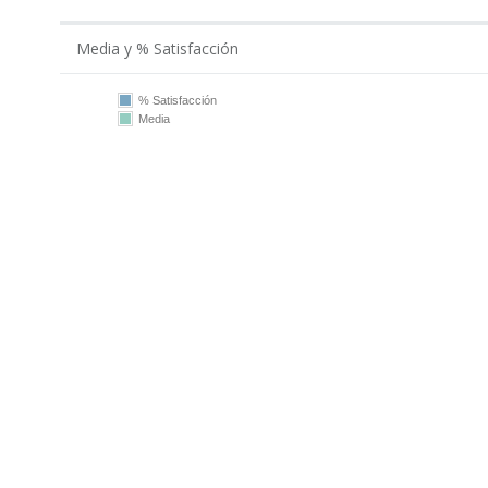
Media y % Satisfacción
% Satisfacción
Media
100
75
50
25
0
2019
2021
2022