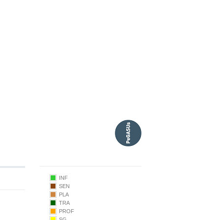
INF
SEN
PLA
TRA
PROF
9.50
SG