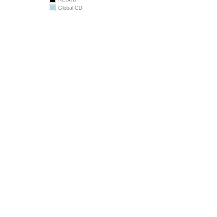
Global CD
9.00
8.50
8.00
7.50
7.00
6.50
024