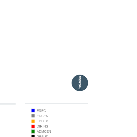
EREC
EDCEN
EDDEP
DIRINS
ADMCEN
9.50
RESUD