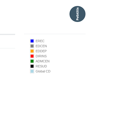
EREC
EDCEN
EDDEP
DIRINS
ADMCEN
105.00
RESUD
Global CD
100.00
95.00
90.00
85.00
4