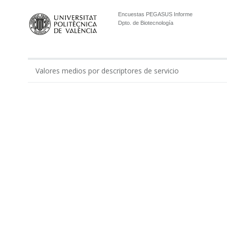
Encuestas PEGASUS Informe
Dpto. de Biotecnología
Valores medios por descriptores de servicio
0.00
Gestión económico-administrativa realizada por ...
Apoyo administrativo del Departamento en los tí...
Apoyo a la gestión docente del departamento por...
Apoyo al equipo de dirección del Departamento p...
Total Administración
Apoyo de técnicos de laboratorios y modelos en ...
Apoyo de técnicos de laboratorio del Departamen...