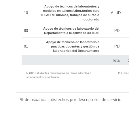
Apoyo de técnicos de laboratorios y
modelos en talleres/laboratorios para
10
ALUD
TFG/TFM, idiomas, trabajos de curso o
doctorado
Apoyo de técnicos de laboratorio del
80
PDI
Departamento a la actividad de I+D+i
Apoyo de técnicos de laboratorio a
81
PDI
prácticas docentes y gestión de
laboratorios del Departamento
Total
ALUD:
Estudiantes matriculados en títulos adscritos a
PDI:
Per
departamentos y doctorado
% de usuarios satisfechos por descriptores de servicio
0.00
Gestión económico-administrativa realizada por ...