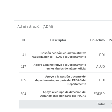
ADM
Administración (ADM)
ID
Descriptor
Colectivo
P
Gestión económico-administrativa
41
PDI
realizada por el PTGAS del Departamento
Apoyo administrativo del Departamento
117
ALUD
en los títulos de máster oficial
Apoyo a la gestión docente del
135
PDI
departamento por parte del PTGAS del
Departamento
Apoyo al equipo de dirección del
504
EDDEP
Departamento por parte del PTGAS
Total