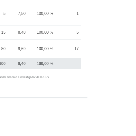
5
7,50
100,00 %
1
15
8,48
100,00 %
5
80
9,69
100,00 %
17
100
9,40
100,00 %
sonal docente e investigador de la UPV
50.00
100.00