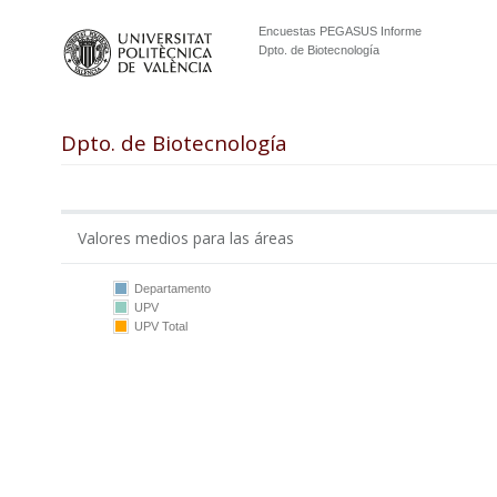
Encuestas PEGASUS Informe
Dpto. de Biotecnología
Dpto. de Biotecnología
Valores medios para las áreas
Departamento
UPV
10
UPV Total
5
0
DB
UPV
DB