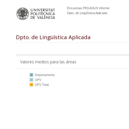
Encuestas PEGASUS Informe
Dpto. de Lingüística Aplicada
Dpto. de Lingüística Aplicada
Valores medios para las áreas
Departamento
UPV
10
UPV Total
5
0
DLA
UPV
DLA