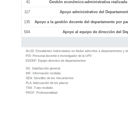
41
Gestión económico-administrativa realizad
117
Apoyo administrativo del Departamento 
135
Apoyo a la gestión docente del departamento por p
504
Apoyo al equipo de dirección del D
ALUD:
Estudiantes matriculados en títulos adscritos a departamentos y 
PDI:
Personal docente e investigador de la UPV
EDDEP:
Equipo directivo de departamentos
SG:
Satisfacción general
INF:
Información recibida
SEN:
Sencillez de los mecanismos
PLA:
Adecuación de los plazos
TRA:
Trato recibido
PROF:
Profesionalidad