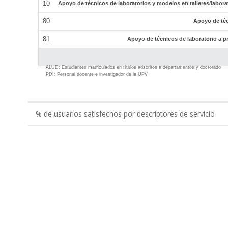
10
Apoyo de técnicos de laboratorios y modelos en talleres/labor
80
Apoyo de téc
81
Apoyo de técnicos de laboratorio a p
ALUD:
Estudiantes matriculados en títulos adscritos a departamentos y doctorado
PDI:
Personal docente e investigador de la UPV
% de usuarios satisfechos por descriptores de servicio
0.00
Gestión económico-administrativa realizada por ...
Apoyo administrativo del Departamento en los tí...
Apoyo a la gestión docente del departamento por...
Apoyo al equipo de dirección del Departamento p...
Total Administración