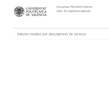
Encuestas PEGASUS Informe
Dpto. de Lingüística Aplicada
Valores medios por descriptores de servicio
0.00
Gestión económico-administrativa realizada por ...
Apoyo administrativo del Departamento en los tí...
Apoyo a la gestión docente del departamento por...
Apoyo al equipo de dirección del Departamento p...
Total Administración
Apoyo de técnicos de laboratorios y modelos en ...
Apoyo de técnicos de laboratorio del Departamen...