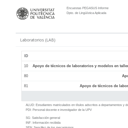
Encuestas PEGASUS Informe
Dpto. de Lingüística Aplicada
Laboratorios (LAB)
ID
10
Apoyo de técnicos de laboratorios y modelos en talle
80
Apo
81
Apoyo de técnicos de labor
ALUD:
Estudiantes matriculados en títulos adscritos a departamentos y 
PDI:
Personal docente e investigador de la UPV
SG:
Satisfacción general
INF:
Información recibida
SEN:
Sencillez de los mecanismos