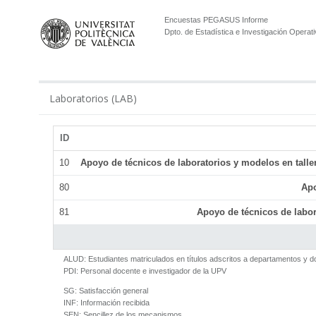
Encuestas PEGASUS Informe
Dpto. de Estadística e Investigación Operati
Laboratorios (LAB)
ID
10
Apoyo de técnicos de laboratorios y modelos en talle
80
Apo
81
Apoyo de técnicos de labor
ALUD:
Estudiantes matriculados en títulos adscritos a departamentos y 
PDI:
Personal docente e investigador de la UPV
SG:
Satisfacción general
INF:
Información recibida
SEN:
Sencillez de los mecanismos