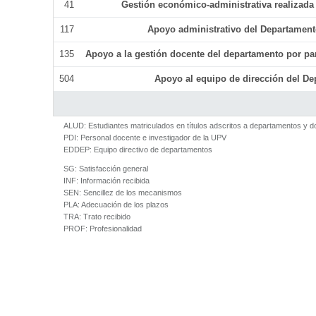
41
Gestión económico-administrativa realizad
117
Apoyo administrativo del Departamento 
135
Apoyo a la gestión docente del departamento por p
504
Apoyo al equipo de dirección del D
ALUD:
Estudiantes matriculados en títulos adscritos a departamentos y 
PDI:
Personal docente e investigador de la UPV
EDDEP:
Equipo directivo de departamentos
SG:
Satisfacción general
INF:
Información recibida
SEN:
Sencillez de los mecanismos
PLA:
Adecuación de los plazos
TRA:
Trato recibido
PROF:
Profesionalidad