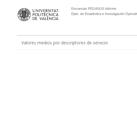
Encuestas PEGASUS Informe
Dpto. de Estadística e Investigación Operati
Valores medios por descriptores de servicio
0.00
Gestión económico-administrativa realizada por ...
Apoyo administrativo del Departamento en los tí...
Apoyo a la gestión docente del departamento por...
Apoyo al equipo de dirección del Departamento p...
Total Administración
Apoyo de técnicos de laboratorios y modelos en ...
Apoyo de técnicos de laboratorio del Departamen...