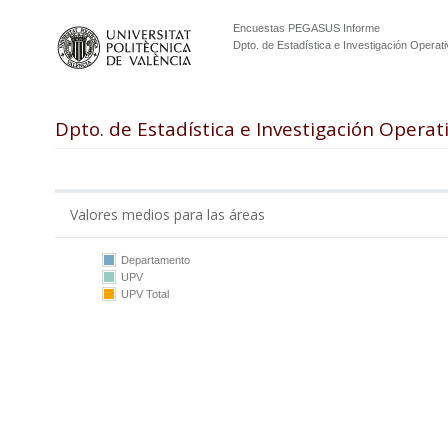
Encuestas PEGASUS Informe
Dpto. de Estadística e Investigación Operati
Dpto. de Estadística e Investigación Operat
Valores medios para las áreas
Departamento
UPV
10
UPV Total
5
0
DEIO
UPV
DEIO