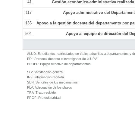
41
Gestión económico-administrativa realizad
117
Apoyo administrativo del Departamento 
135
Apoyo a la gestión docente del departamento por p
504
Apoyo al equipo de dirección del D
ALUD:
Estudiantes matriculados en títulos adscritos a departamentos y 
PDI:
Personal docente e investigador de la UPV
EDDEP:
Equipo directivo de departamentos
SG:
Satisfacción general
INF:
Información recibida
SEN:
Sencillez de los mecanismos
PLA:
Adecuación de los plazos
TRA:
Trato recibido
PROF:
Profesionalidad