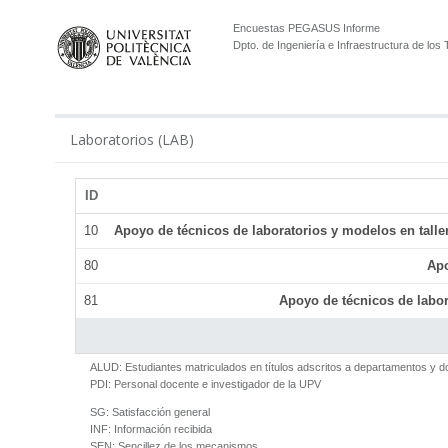
Encuestas PEGASUS Informe
Dpto. de Ingeniería e Infraestructura de los
Laboratorios (LAB)
ID
10
Apoyo de técnicos de laboratorios y modelos en talle
80
Apo
81
Apoyo de técnicos de labor
ALUD:
Estudiantes matriculados en títulos adscritos a departamentos y 
PDI:
Personal docente e investigador de la UPV
SG:
Satisfacción general
INF:
Información recibida
SEN:
Sencillez de los mecanismos