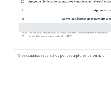
10
Apoyo de técnicos de laboratorios y modelos en talleres/labor
80
Apoyo de téc
81
Apoyo de técnicos de laboratorio a p
ALUD:
Estudiantes matriculados en títulos adscritos a departamentos y doctorado
PDI:
Personal docente e investigador de la UPV
% de usuarios satisfechos por descriptores de servicio
0.00
Gestión económico-administrativa realizada por ...
Apoyo administrativo del Departamento en los tí...
Apoyo a la gestión docente del departamento por...
Apoyo al equipo de dirección del Departamento p...
Total Administración