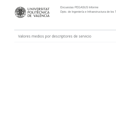
Encuestas PEGASUS Informe
Dpto. de Ingeniería e Infraestructura de los
Valores medios por descriptores de servicio
0.00
Gestión económico-administrativa realizada por ...
Apoyo administrativo del Departamento en los tí...
Apoyo a la gestión docente del departamento por...
Apoyo al equipo de dirección del Departamento p...
Total Administración
Apoyo de técnicos de laboratorios y modelos en ...
Apoyo de técnicos de laboratorio del Departamen...