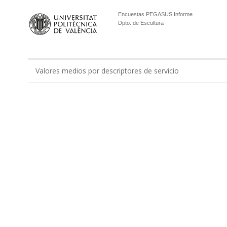
Encuestas PEGASUS Informe
Dpto. de Escultura
Valores medios por descriptores de servicio
0.00
Gestión económico-administrativa realizada por ...
Apoyo administrativo del Departamento en los tí...
Apoyo a la gestión docente del departamento por...
Apoyo al equipo de dirección del Departamento p...
Total Administración
Apoyo de técnicos de laboratorios y modelos en ...
Apoyo de técnicos de laboratorio del Departamen...