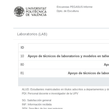
Encuestas PEGASUS Informe
Dpto. de Escultura
Laboratorios (LAB)
ID
10
Apoyo de técnicos de laboratorios y modelos en talle
80
Apo
81
Apoyo de técnicos de labor
ALUD:
Estudiantes matriculados en títulos adscritos a departamentos y 
PDI:
Personal docente e investigador de la UPV
SG:
Satisfacción general
INF:
Información recibida
SEN:
Sencillez de los mecanismos