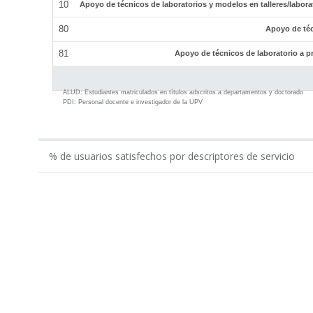
10
Apoyo de técnicos de laboratorios y modelos en talleres/labor
80
Apoyo de téc
81
Apoyo de técnicos de laboratorio a p
ALUD:
Estudiantes matriculados en títulos adscritos a departamentos y doctorado
PDI:
Personal docente e investigador de la UPV
% de usuarios satisfechos por descriptores de servicio
0.00
Gestión económico-administrativa realizada por ...
Apoyo administrativo del Departamento en los tí...
Apoyo a la gestión docente del departamento por...
Apoyo al equipo de dirección del Departamento p...
Total Administración