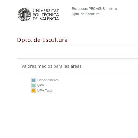
Encuestas PEGASUS Informe
Dpto. de Escultura
Dpto. de Escultura
Valores medios para las áreas
Departamento
UPV
10
UPV Total
5
0
DE
UPV
DE