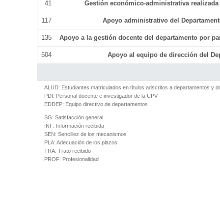
41
Gestión económico-administrativa realizad
117
Apoyo administrativo del Departamento 
135
Apoyo a la gestión docente del departamento por p
504
Apoyo al equipo de dirección del D
ALUD:
Estudiantes matriculados en títulos adscritos a departamentos y 
PDI:
Personal docente e investigador de la UPV
EDDEP:
Equipo directivo de departamentos
SG:
Satisfacción general
INF:
Información recibida
SEN:
Sencillez de los mecanismos
PLA:
Adecuación de los plazos
TRA:
Trato recibido
PROF:
Profesionalidad