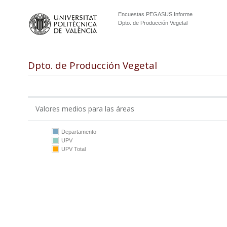
Encuestas PEGASUS Informe
Dpto. de Producción Vegetal
Dpto. de Producción Vegetal
Valores medios para las áreas
Departamento
UPV
10
UPV Total
5
0
DPV
UPV
DPV