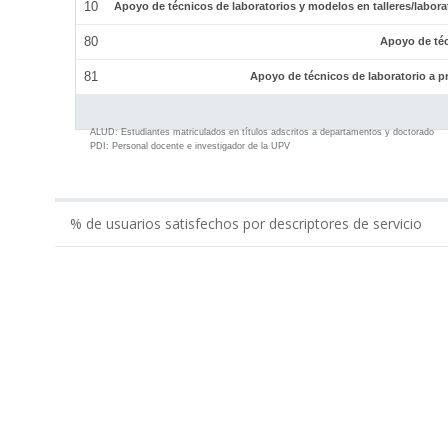
10
Apoyo de técnicos de laboratorios y modelos en talleres/labor
80
Apoyo de téc
81
Apoyo de técnicos de laboratorio a p
ALUD:
Estudiantes matriculados en títulos adscritos a departamentos y doctorado
PDI:
Personal docente e investigador de la UPV
% de usuarios satisfechos por descriptores de servicio
0.00
Gestión económico-administrativa realizada por ...
Apoyo administrativo del Departamento en los tí...
Apoyo a la gestión docente del departamento por...
Apoyo al equipo de dirección del Departamento p...
Total Administración