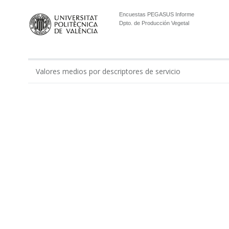
Encuestas PEGASUS Informe
Dpto. de Producción Vegetal
Valores medios por descriptores de servicio
0.00
Gestión económico-administrativa realizada por ...
Apoyo administrativo del Departamento en los tí...
Apoyo a la gestión docente del departamento por...
Apoyo al equipo de dirección del Departamento p...
Total Administración
Apoyo de técnicos de laboratorios y modelos en ...
Apoyo de técnicos de laboratorio del Departamen...