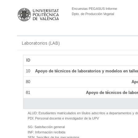
Encuestas PEGASUS Informe
Dpto. de Producción Vegetal
Laboratorios (LAB)
ID
10
Apoyo de técnicos de laboratorios y modelos en talle
80
Apo
81
Apoyo de técnicos de labor
ALUD:
Estudiantes matriculados en títulos adscritos a departamentos y 
PDI:
Personal docente e investigador de la UPV
SG:
Satisfacción general
INF:
Información recibida
SEN:
Sencillez de los mecanismos