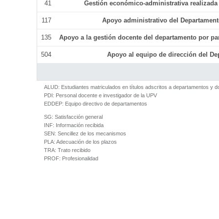
41
Gestión económico-administrativa realizad
117
Apoyo administrativo del Departamento 
135
Apoyo a la gestión docente del departamento por p
504
Apoyo al equipo de dirección del D
ALUD:
Estudiantes matriculados en títulos adscritos a departamentos y 
PDI:
Personal docente e investigador de la UPV
EDDEP:
Equipo directivo de departamentos
SG:
Satisfacción general
INF:
Información recibida
SEN:
Sencillez de los mecanismos
PLA:
Adecuación de los plazos
TRA:
Trato recibido
PROF:
Profesionalidad