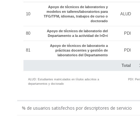
Apoyo de técnicos de laboratorios y
modelos en talleres/laboratorios para
10
ALUD
TFG/TFM, idiomas, trabajos de curso o
doctorado
Apoyo de técnicos de laboratorio del
80
PDI
Departamento a la actividad de I+D+i
Apoyo de técnicos de laboratorio a
81
PDI
prácticas docentes y gestión de
laboratorios del Departamento
Total
ALUD:
Estudiantes matriculados en títulos adscritos a
PDI:
Per
departamentos y doctorado
% de usuarios satisfechos por descriptores de servicio
0.00
Gestión económico-administrativa realizada por ...