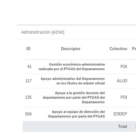
ADM
Administración (ADM)
ID
Descriptor
Colectivo
P
Gestión económico-administrativa
41
PDI
realizada por el PTGAS del Departamento
Apoyo administrativo del Departamento
117
ALUD
en los títulos de máster oficial
Apoyo a la gestión docente del
135
PDI
departamento por parte del PTGAS del
Departamento
Apoyo al equipo de dirección del
504
EDDEP
Departamento por parte del PTGAS
Total