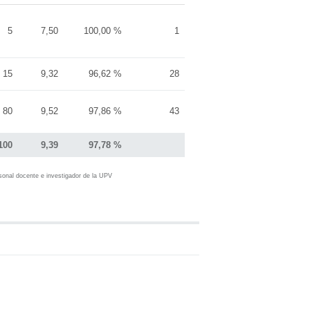
5
7,50
100,00 %
1
15
9,32
96,62 %
28
80
9,52
97,86 %
43
100
9,39
97,78 %
sonal docente e investigador de la UPV
50.00
100.00