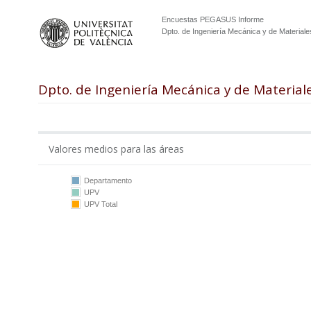
Encuestas PEGASUS Informe
Dpto. de Ingeniería Mecánica y de Materiale
Dpto. de Ingeniería Mecánica y de Material
Valores medios para las áreas
Departamento
UPV
10
UPV Total
5
0
DIMM
UPV
DIMM