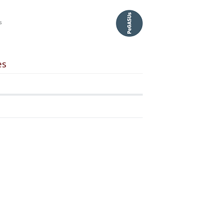
s
es
UPV