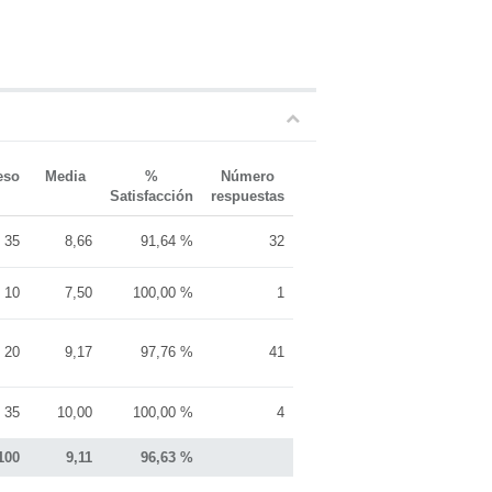
LAB
UPV
eso
Media
%
Número
Satisfacción
respuestas
35
8,66
91,64 %
32
10
7,50
100,00 %
1
20
9,17
97,76 %
41
35
10,00
100,00 %
4
100
9,11
96,63 %