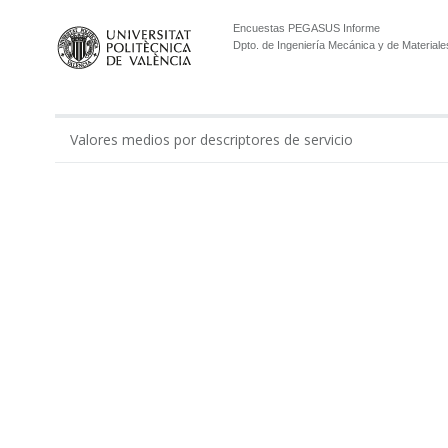
Encuestas PEGASUS Informe
Dpto. de Ingeniería Mecánica y de Materiale
Valores medios por descriptores de servicio
0.00
Gestión económico-administrativa realizada por ...
Apoyo administrativo del Departamento en los tí...
Apoyo a la gestión docente del departamento por...
Apoyo al equipo de dirección del Departamento p...
Total Administración
Apoyo de técnicos de laboratorios y modelos en ...
Apoyo de técnicos de laboratorio del Departamen...