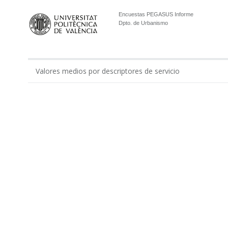
Encuestas PEGASUS Informe
Dpto. de Urbanismo
Valores medios por descriptores de servicio
0.00
Gestión económico-administrativa realizada por ...
Apoyo administrativo del Departamento en los tí...
Apoyo a la gestión docente del departamento por...
Apoyo al equipo de dirección del Departamento p...
Total Administración
Total Laboratorios