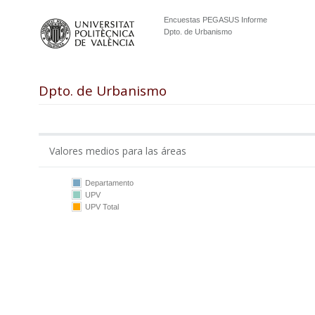
Encuestas PEGASUS Informe
Dpto. de Urbanismo
Dpto. de Urbanismo
Valores medios para las áreas
Departamento
UPV
10
UPV Total
5
0
DU
UPV
DU