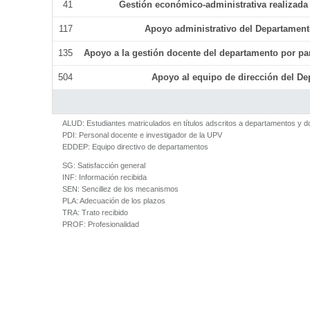
41
Gestión económico-administrativa realizad
117
Apoyo administrativo del Departamento 
135
Apoyo a la gestión docente del departamento por p
504
Apoyo al equipo de dirección del D
ALUD:
Estudiantes matriculados en títulos adscritos a departamentos y 
PDI:
Personal docente e investigador de la UPV
EDDEP:
Equipo directivo de departamentos
SG:
Satisfacción general
INF:
Información recibida
SEN:
Sencillez de los mecanismos
PLA:
Adecuación de los plazos
TRA:
Trato recibido
PROF:
Profesionalidad