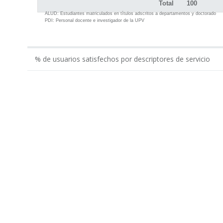
Total
100
ALUD:
Estudiantes matriculados en títulos adscritos a departamentos y doctorado
PDI:
Personal docente e investigador de la UPV
% de usuarios satisfechos por descriptores de servicio
0.00
Gestión económico-administrativa realizada por ...
Apoyo administrativo del Departamento en los tí...
Apoyo a la gestión docente del departamento por...
Apoyo al equipo de dirección del Departamento p...
Total Administración
Total Laboratorios
TOTAL UPV