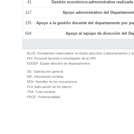
41
Gestión económico-administrativa realizad
117
Apoyo administrativo del Departamento 
135
Apoyo a la gestión docente del departamento por p
504
Apoyo al equipo de dirección del D
ALUD:
Estudiantes matriculados en títulos adscritos a departamentos y 
PDI:
Personal docente e investigador de la UPV
EDDEP:
Equipo directivo de departamentos
SG:
Satisfacción general
INF:
Información recibida
SEN:
Sencillez de los mecanismos
PLA:
Adecuación de los plazos
TRA:
Trato recibido
PROF:
Profesionalidad