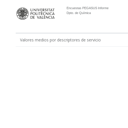
Encuestas PEGASUS Informe
Dpto. de Química
Valores medios por descriptores de servicio
0.00
Gestión económico-administrativa realizada por ...
Apoyo administrativo del Departamento en los tí...
Apoyo a la gestión docente del departamento por...
Apoyo al equipo de dirección del Departamento p...
Total Administración
Apoyo de técnicos de laboratorios y modelos en ...
Apoyo de técnicos de laboratorio del Departamen...