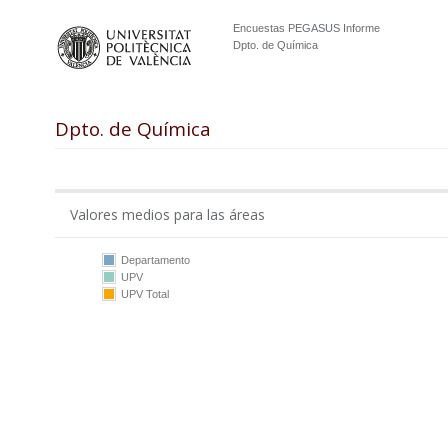
Encuestas PEGASUS Informe
Dpto. de Química
Dpto. de Química
Valores medios para las áreas
Departamento
UPV
10
UPV Total
5
0
DQ
UPV
DQ