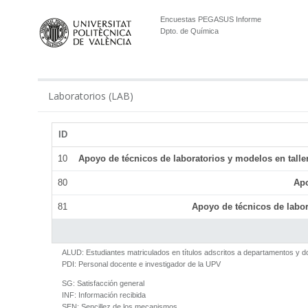
Encuestas PEGASUS Informe
Dpto. de Química
Laboratorios (LAB)
ID
10
Apoyo de técnicos de laboratorios y modelos en talle
80
Apo
81
Apoyo de técnicos de labor
ALUD:
Estudiantes matriculados en títulos adscritos a departamentos y 
PDI:
Personal docente e investigador de la UPV
SG:
Satisfacción general
INF:
Información recibida
SEN:
Sencillez de los mecanismos