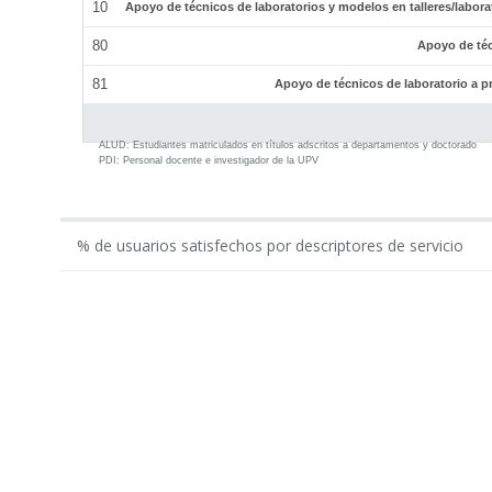
10
Apoyo de técnicos de laboratorios y modelos en talleres/labor
80
Apoyo de téc
81
Apoyo de técnicos de laboratorio a p
ALUD:
Estudiantes matriculados en títulos adscritos a departamentos y doctorado
PDI:
Personal docente e investigador de la UPV
% de usuarios satisfechos por descriptores de servicio
0.00
Gestión económico-administrativa realizada por ...
Apoyo administrativo del Departamento en los tí...
Apoyo a la gestión docente del departamento por...
Apoyo al equipo de dirección del Departamento p...
Total Administración