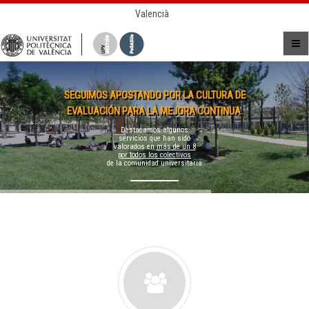
Valencià
SEGUIMOS APOSTANDO POR LA CULTURA DE
EVALUACIÓN PARA LA MEJORA CONTINUA.
Destacamos algunos
servicios que han sido
valorados en
más de un 8
por todos los colectivos
de la comunidad universitaria