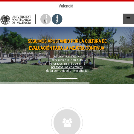
Valencià
SEGUIMOS APOSTANDO POR LA CULTURA DE
EVALUACIÓN PARA LA MEJORA CONTINUA.
Destacamos algunos
servicios que han sido
valorados en
más de un 8
por todos los colectivos
de la comunidad universitaria