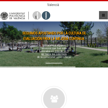
Valencià
SEGUIMOS APOSTANDO POR LA CULTURA DE
EVALUACIÓN PARA LA MEJORA CONTINUA.
Destacamos algunos
servicios que han sido
valorados en
más de un 8
por todos los colectivos
de la comunidad universitaria