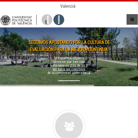
Valencià
SEGUIMOS APOSTANDO POR LA CULTURA DE
EVALUACIÓN PARA LA MEJORA CONTINUA.
Destacamos algunos
servicios que han sido
valorados en
más de un 8
por todos los colectivos
de la comunidad universitaria