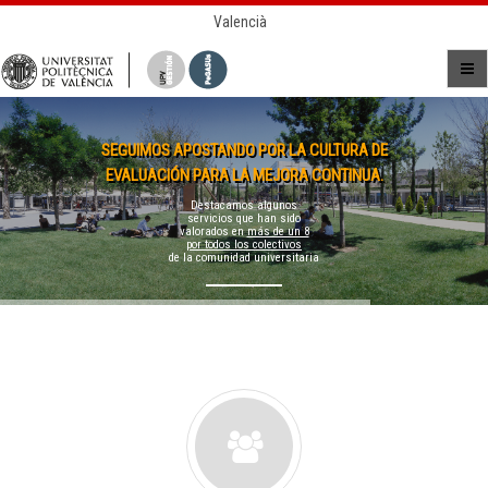
Valencià
SEGUIMOS APOSTANDO POR LA CULTURA DE
EVALUACIÓN PARA LA MEJORA CONTINUA.
Destacamos algunos
servicios que han sido
valorados en
más de un 8
por todos los colectivos
de la comunidad universitaria