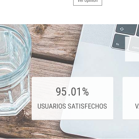
Ver opinión
95
.01%
USUARIOS SATISFECHOS
V