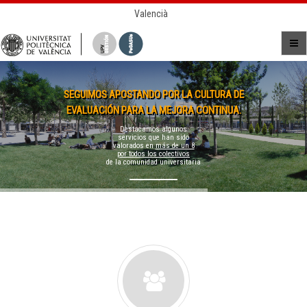
Valencià
SEGUIMOS APOSTANDO POR LA CULTURA DE
EVALUACIÓN PARA LA MEJORA CONTINUA.
Destacamos algunos
servicios que han sido
valorados en
más de un 8
por todos los colectivos
de la comunidad universitaria