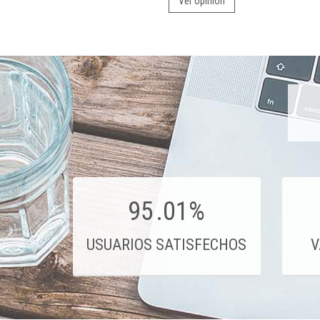
Ver opinión
95
.01%
USUARIOS SATISFECHOS
V