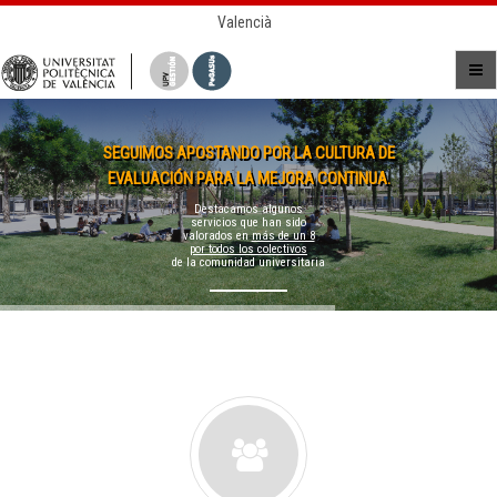
Valencià
SEGUIMOS APOSTANDO POR LA CULTURA DE
EVALUACIÓN PARA LA MEJORA CONTINUA.
Destacamos algunos
servicios que han sido
valorados en
más de un 8
por todos los colectivos
de la comunidad universitaria