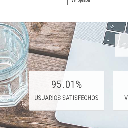
Ver opinión
95
.01%
USUARIOS SATISFECHOS
V