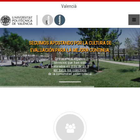
Valencià
SEGUIMOS APOSTANDO POR LA CULTURA DE
EVALUACIÓN PARA LA MEJORA CONTINUA.
Destacamos algunos
servicios que han sido
valorados en
más de un 8
por todos los colectivos
de la comunidad universitaria