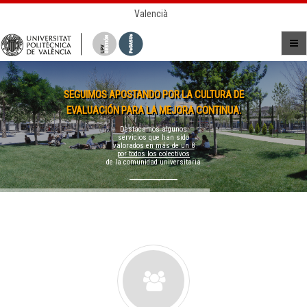
Valencià
SEGUIMOS APOSTANDO POR LA CULTURA DE
EVALUACIÓN PARA LA MEJORA CONTINUA.
Destacamos algunos
servicios que han sido
valorados en
más de un 8
por todos los colectivos
de la comunidad universitaria