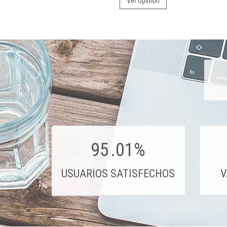
Ver opinión
95
.01%
USUARIOS SATISFECHOS
V