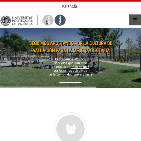
Valencià
SEGUIMOS APOSTANDO POR LA CULTURA DE
EVALUACIÓN PARA LA MEJORA CONTINUA.
Destacamos algunos
servicios que han sido
valorados en
más de un 8
por todos los colectivos
de la comunidad universitaria