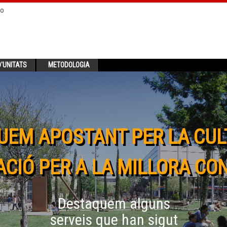
no
'UNITATS
METODOLOGIA
UEM APOSTANT PER LA CUL
CIÓ PER A LA MILLORA CO
Destaquem alguns
serveis que han sigut