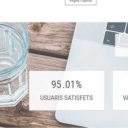
Vegeu l'opinió
95
.01%
USUARIS SATISFETS
V