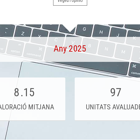
Vegeu l'opinió
Any 2025
8
.15
97
ALORACIÓ MITJANA
UNITATS AVALUAD