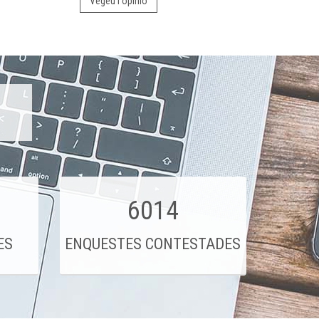
Vegeu l'opinió
6014
ES
ENQUESTES CONTESTADES