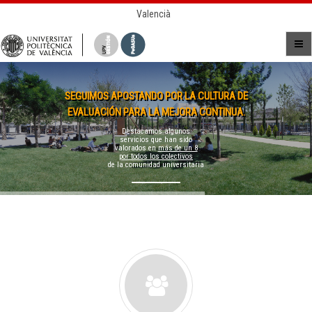
Valencià
SEGUIMOS APOSTANDO POR LA CULTURA DE
EVALUACIÓN PARA LA MEJORA CONTINUA.
Destacamos algunos
servicios que han sido
valorados en
más de un 8
por todos los colectivos
de la comunidad universitaria