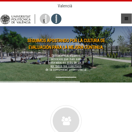
Valencià
SEGUIMOS APOSTANDO POR LA CULTURA DE
EVALUACIÓN PARA LA MEJORA CONTINUA.
Destacamos algunos
servicios que han sido
valorados en
más de un 8
por todos los colectivos
de la comunidad universitaria