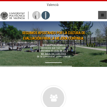
Valencià
SEGUIMOS APOSTANDO POR LA CULTURA DE
EVALUACIÓN PARA LA MEJORA CONTINUA.
Destacamos algunos
servicios que han sido
valorados en
más de un 8
por todos los colectivos
de la comunidad universitaria