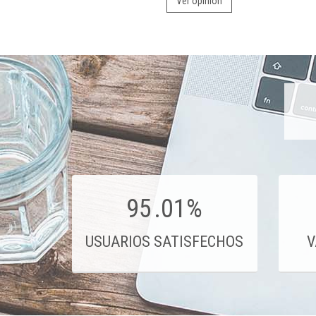
Ver opinión
95
.01%
USUARIOS SATISFECHOS
V