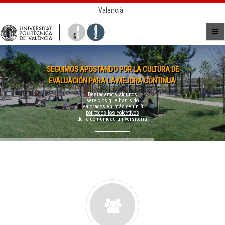
Valencià
SEGUIMOS APOSTANDO POR LA CULTURA DE
EVALUACIÓN PARA LA MEJORA CONTINUA.
Destacamos algunos
servicios que han sido
valorados en
más de un 8
por todos los colectivos
de la comunidad universitaria