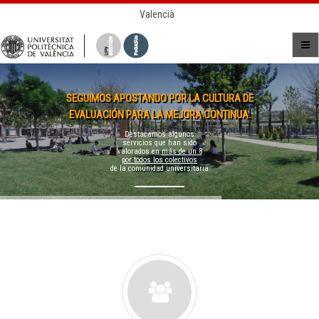
Valencià
SEGUIMOS APOSTANDO POR LA CULTURA DE
EVALUACIÓN PARA LA MEJORA CONTINUA.
Destacamos algunos
servicios que han sido
valorados en
más de un 8
por todos los colectivos
de la comunidad universitaria