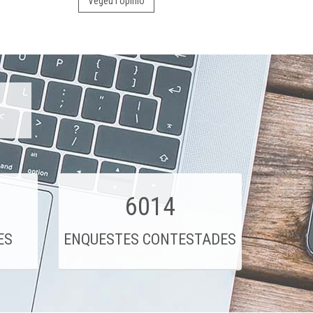
Vegeu l'opinió
6014
ES
ENQUESTES CONTESTADES