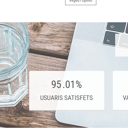
Vegeu l'opinió
95
.01%
USUARIS SATISFETS
V