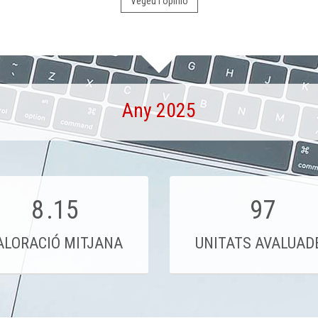
Vegeu l'opinió
Any 2025
8
.15
97
ALORACIÓ MITJANA
UNITATS AVALUAD