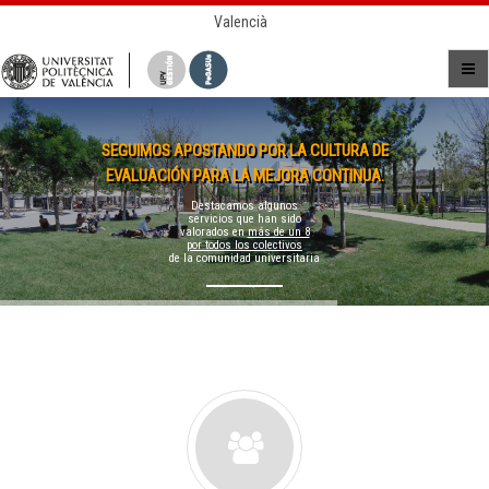
Valencià
SEGUIMOS APOSTANDO POR LA CULTURA DE
EVALUACIÓN PARA LA MEJORA CONTINUA.
Destacamos algunos
servicios que han sido
valorados en
más de un 8
por todos los colectivos
de la comunidad universitaria